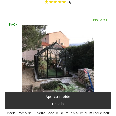
de
(4)
base
Prix
PROMO !
PACK
Aperçu rapide
Détails
Pack Promo n°2 - Serre Jade 10,40 m² en aluminium laqué noir