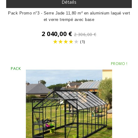
Détails
Pack Promo n°3 - Serre Jade 11,80 m² en aluminium laqué vert
et verre trempé avec base
Prix
2 040,00 €
2 306,00 €
de
(1)
base
Prix
PROMO !
PACK