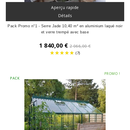
Aperçu rapide
Détails
Pack Promo n°1 - Serre Jade 10,40 m² en aluminium laqué noir
et verre trempé avec base
Prix
1 840,00 €
2 066,00 €
de
(7)
base
Prix
PROMO !
PACK