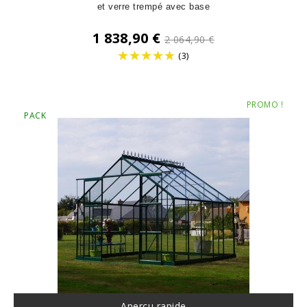
et verre trempé avec base
Prix
1 838,90 €
2 064,90 €
de
(3)
base
Prix
PROMO !
PACK
Aperçu rapide