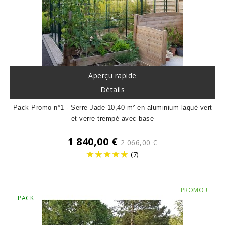
Aperçu rapide
Détails
Pack Promo n°1 - Serre Jade 10,40 m² en aluminium laqué vert
et verre trempé avec base
Prix
1 840,00 €
2 066,00 €
de
(7)
base
Prix
PROMO !
PACK