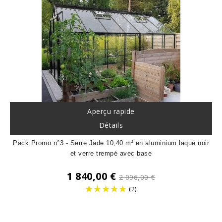
Aperçu rapide
Détails
Pack Promo n°3 - Serre Jade 10,40 m² en aluminium laqué noir
et verre trempé avec base
Prix
1 840,00 €
2 096,00 €
de
(2)
base
Prix