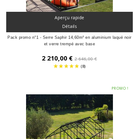
Aperçu rapide
Détails
Pack promo n°1 - Serre Saphir 14,60m² en aluminium laqué noir
et verre trempé avec base
Prix
2 210,00 €
2 646,00 €
de
(8)
base
Prix
PROMO !