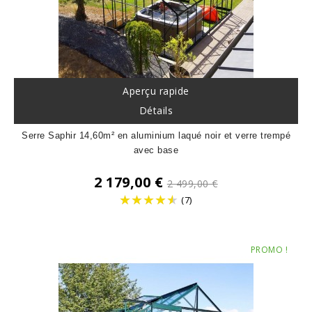
Aperçu rapide
Détails
Serre Saphir 14,60m² en aluminium laqué noir et verre trempé
avec base
Prix
2 179,00 €
2 499,00 €
de
(7)
base
Prix
PROMO !