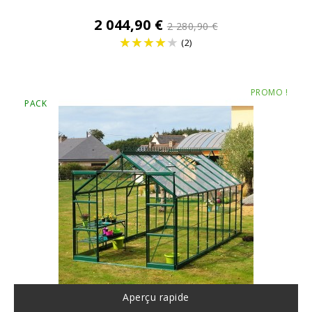
Prix
2 044,90 €
2 280,90 €
de
(2)
base
Prix
PROMO !
PACK
Aperçu rapide