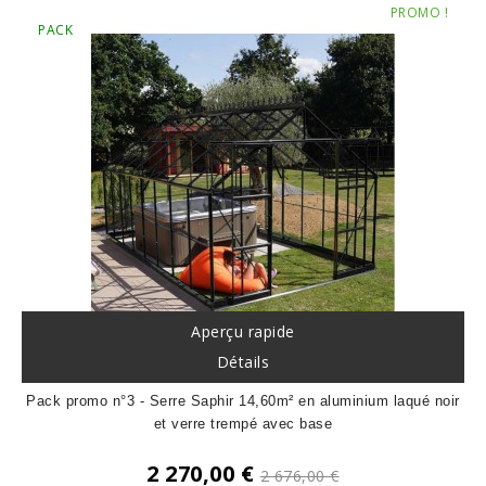
PROMO !
PACK
Aperçu rapide
Détails
Pack promo n°3 - Serre Saphir 14,60m² en aluminium laqué noir
et verre trempé avec base
Prix
2 270,00 €
2 676,00 €