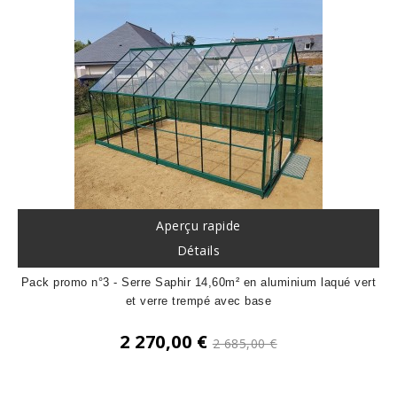
Aperçu rapide
Détails
Pack promo n°3 - Serre Saphir 14,60m² en aluminium laqué vert
et verre trempé avec base
Prix
2 270,00 €
2 685,00 €
de
Prix
base