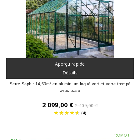
Aperçu rapide
Détails
Serre Saphir 14,60m² en aluminium laqué vert et verre trempé
avec base
Prix
2 099,00 €
2 409,00 €
de
(4)
base
Prix
PROMO !