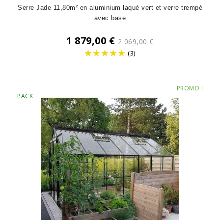
Serre Jade 11,80m² en aluminium laqué vert et verre trempé
avec base
Prix
1 879,00 €
2 069,00 €
de
(3)
base
Prix
PROMO !
PACK