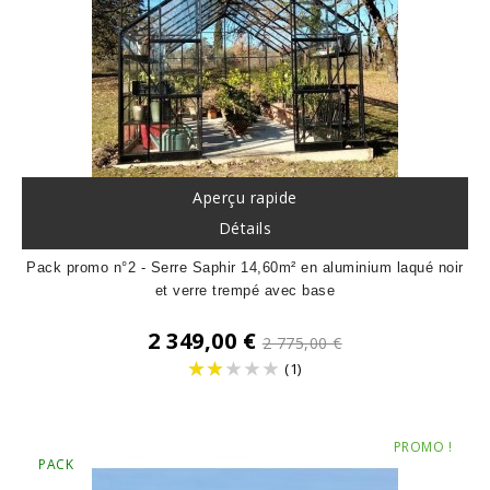
Aperçu rapide
Détails
Pack promo n°2 - Serre Saphir 14,60m² en aluminium laqué noir
et verre trempé avec base
Prix
2 349,00 €
2 775,00 €
de
(1)
base
Prix
PROMO !
PACK