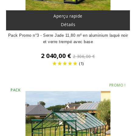
Aperçu rapide
Détails
Pack Promo n°3 - Serre Jade 11,80 m² en aluminium laqué noir
et verre trempé avec base
Prix
2 040,00 €
2 306,00 €
de
(1)
base
Prix
PROMO !
PACK