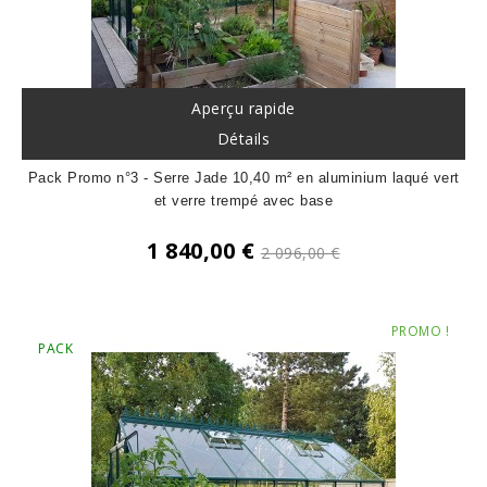
Aperçu rapide
Détails
Pack Promo n°3 - Serre Jade 10,40 m² en aluminium laqué vert
et verre trempé avec base
Prix
1 840,00 €
2 096,00 €
de
Prix
base
PROMO !
PACK