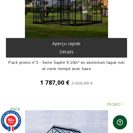
Aperçu rapide
Détails
Pack promo n°3 - Serre Saphir 9,10m² en aluminium laqué noir
et verre trempé avec base
Prix
1 787,00 €
2 026,00 €
de
Prix
base
PROMO !
PACK
9.3
/10
730 avis