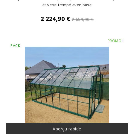
et verre trempé avec base
Prix
2 224,90 €
2 659,90 €
de
Prix
base
PROMO !
PACK
Aperçu rapide