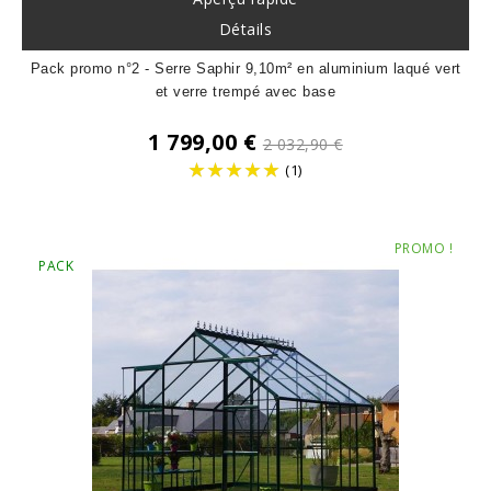
Détails
Pack promo n°2 - Serre Saphir 9,10m² en aluminium laqué vert
et verre trempé avec base
Prix
1 799,00 €
2 032,90 €
de
(1)
base
Prix
PROMO !
PACK