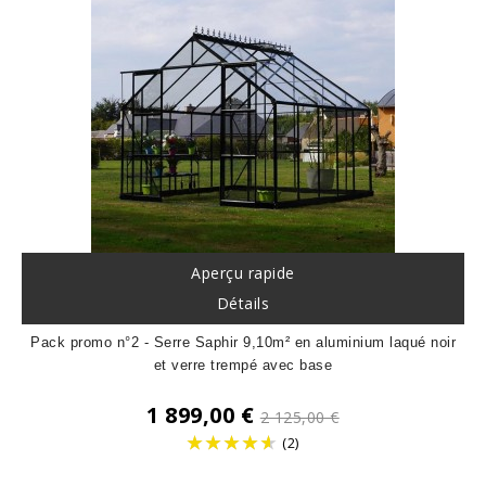
Aperçu rapide
Détails
Pack promo n°2 - Serre Saphir 9,10m² en aluminium laqué noir
et verre trempé avec base
Prix
1 899,00 €
2 125,00 €
de
(2)
base
Prix