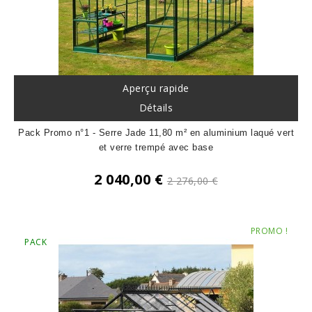
Aperçu rapide
Détails
Pack Promo n°1 - Serre Jade 11,80 m² en aluminium laqué vert
et verre trempé avec base
Prix
2 040,00 €
2 276,00 €
de
Prix
base
PROMO !
PACK