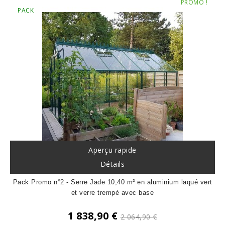
PROMO !
PACK
Aperçu rapide
Détails
Pack Promo n°2 - Serre Jade 10,40 m² en aluminium laqué vert
et verre trempé avec base
Prix
1 838,90 €
2 064,90 €