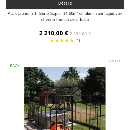
Détails
Pack promo n°1- Serre Saphir 14,60m² en aluminium laqué vert
et verre trempé avec base
Prix
2 210,00 €
2 655,00 €
de
(1)
base
Prix
PROMO !
PACK