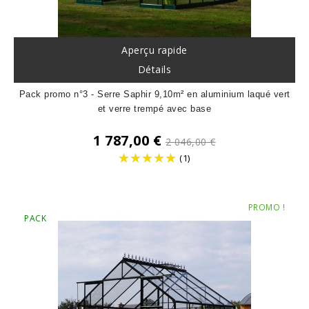
Aperçu rapide
Détails
Pack promo n°3 - Serre Saphir 9,10m² en aluminium laqué vert
et verre trempé avec base
Prix
1 787,00 €
2 046,00 €
de
(1)
base
Prix
PROMO !
PACK