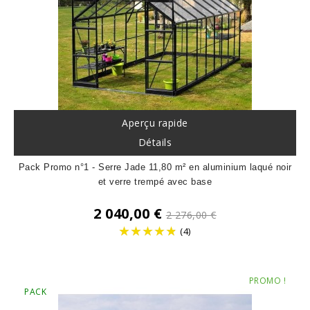
Aperçu rapide
Détails
Pack Promo n°1 - Serre Jade 11,80 m² en aluminium laqué noir
et verre trempé avec base
Prix
2 040,00 €
2 276,00 €
de
(4)
base
Prix
PROMO !
PACK