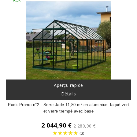
PACK
Aperçu rapide
Détails
Pack Promo n°2 - Serre Jade 11,80 m² en aluminium laqué vert
et verre trempé avec base
Prix
2 044,90 €
2 280,90 €
de
(3)