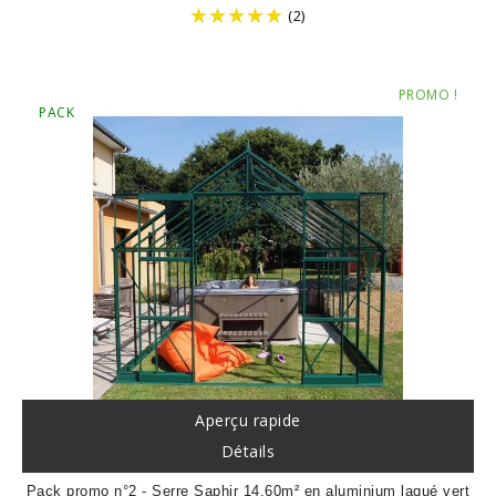
de
(2)
base
Prix
PROMO !
PACK
Aperçu rapide
Détails
Pack promo n°2 - Serre Saphir 14,60m² en aluminium laqué vert