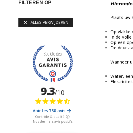
FILTEREN OP
Hieronder
Plaats uw 
ALLES VERWIJDEREN

Op vlakke 
In de voll
Op een ope
De deur aa
Wanneer u 
Water, een
Elektricite