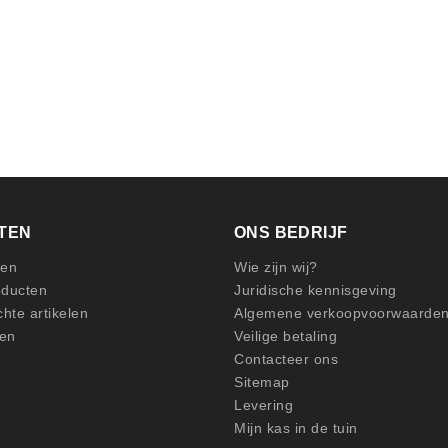
TEN
ONS BEDRIJF
gen
Wie zijn wij?
oducten
Juridische kennisgeving
hte artikelen
Algemene verkoopvoorwaarde
en
Veilige betaling
Contacteer ons
Sitemap
Levering
Mijn kas in de tuin