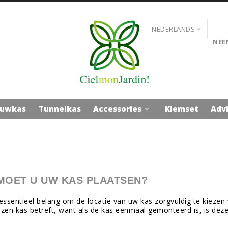
NEDERLANDS

NEE
uwkas
Tunnelkas
Accessories
Kiemset
Adv

MOET U UW KAS PLAATSEN?
 essentieel belang om de locatie van uw kas zorgvuldig te kiezen
azen kas betreft, want als de kas eenmaal gemonteerd is, is deze