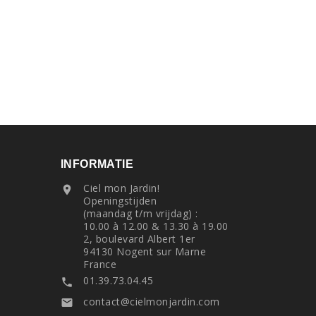
INFORMATIE
Ciel mon Jardin!

Openingstijden
(maandag t/m vrijdag) :
n
10.00 à 12.00 & 13.30 à 19.00
2, boulevard Albert 1er
94130 Nogent sur Marne
France
01.39.73.04.45

contact@cielmonjardin.com
