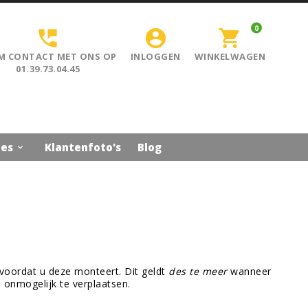
0


shopping_cart
M CONTACT MET ONS OP
INLOGGEN
WINKELWAGEN
01.39.73.04.45
ies
Klantenfoto's
Blog

 voordat u deze monteert. Dit geldt
des
te meer
wanneer
 onmogelijk te verplaatsen.