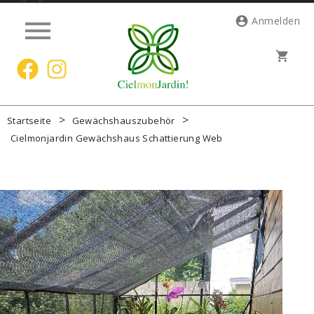




Anmelden
shopping_cart
Startseite
Gewächshauszubehör
Cielmonjardin Gewächshaus Schattierung Web