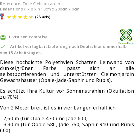
Référence:
Toile Cielmonjardin
Dimensions (l x p x h): 0cm x 200cm x 0cm
Livraison comprise


Artikel verfügbar. Lieferung nach Deutschland innerhalb
von 15 Arbeitstagen.
Diese hochdichte Polyethylen Schatten Leinwand von
(28 avis)
dunkelgrüner Farbe passt sich an alle
selbstportierenden und unterstützten Cielmonjardin
Gewächshäuser (Opale-Jade-Saphir und Rubis).
Es schützt Ihre Kultur vor Sonnenstrahlen (Okultation
zu 70%).
Von 2 Meter breit ist es in vier Längen erhältlich:
- 2,60 m (für Opale 470 und Jade 600)
- 3.30 m (für Opale 580, Jade 750, Saphir 910 und Rubis
600)