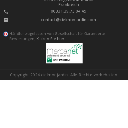
Frankreich
00331.39.73.04.45

contact@cielmonjardin.com

Händler zugelassen von Gesellschaft für Garantierte
Bewertungen,
Klicken Sie hier
.
Copyright 2024 cielmonjardin. Alle Rechte vorbehalten.