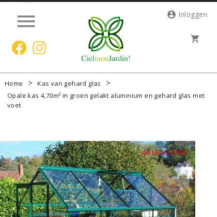




Inloggen
shopping_cart
Home
Kas van gehard glas
Opale kas 4,70m² in groen gelakt aluminium en gehard glas met
voet
AANBIEDING!