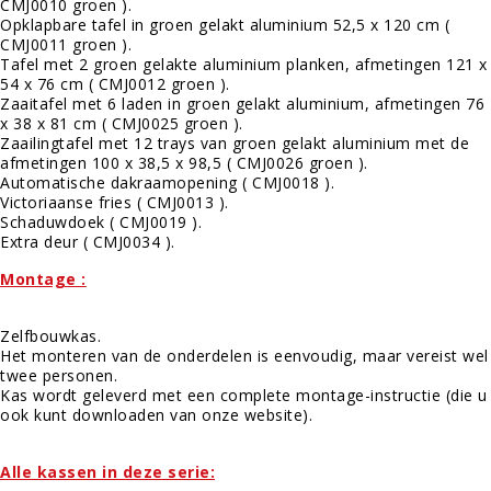
CMJ0010 groen
).
Opklapbare tafel in groen gelakt aluminium 52,5 x 120 cm (
CMJ0011 groen
).
Tafel met 2 groen gelakte aluminium planken, afmetingen 121 x
54 x 76 cm (
CMJ0012 groen
).
Zaaitafel met 6 laden in groen gelakt aluminium, afmetingen 76
x 38 x 81 cm (
CMJ0025 groen
).
Zaailingtafel met 12 trays van groen gelakt aluminium met de
afmetingen 100 x 38,5 x 98,5 (
CMJ0026 groen
).
Automatische dakraamopening (
CMJ0018
).
Victoriaanse fries (
CMJ0013
).
Schaduwdoek (
CMJ0019
).
Extra deur (
CMJ0034
).
Montage :
Zelfbouwkas.
Het monteren van de onderdelen is eenvoudig, maar vereist wel
twee personen.
Kas wordt geleverd met een complete montage-instructie (die u
ook kunt downloaden van onze website).
Alle kassen in deze serie: