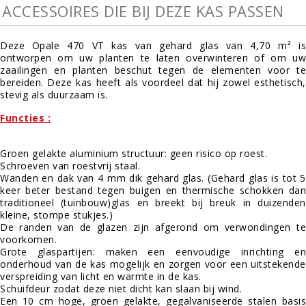
ACCESSOIRES DIE BIJ DEZE KAS PASSEN
Deze Opale 470 VT kas van gehard glas van 4,70 m² is
ontworpen om uw planten te laten overwinteren of om uw
zaailingen en planten beschut tegen de elementen voor te
bereiden. Deze kas heeft als voordeel dat hij zowel esthetisch,
stevig als duurzaam is.
Functies :
Groen gelakte aluminium structuur: geen risico op roest.
Schroeven van roestvrij staal.
Wanden en dak van 4 mm dik gehard glas. (Gehard glas is tot 5
keer beter bestand tegen buigen en thermische schokken dan
traditioneel (tuinbouw)glas en breekt bij breuk in duizenden
kleine, stompe stukjes.)
De randen van de glazen zijn afgerond om verwondingen te
voorkomen.
Grote glaspartijen: maken een eenvoudige inrichting en
onderhoud van de kas mogelijk en zorgen voor een uitstekende
verspreiding van licht en warmte in de kas.
Schuifdeur zodat deze niet dicht kan slaan bij wind.
Een 10 cm hoge, groen gelakte, gegalvaniseerde stalen basis