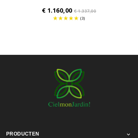
Normale
€ 1.160,00
€ 1.337,00
prijs
(3)
Prijs
PRODUCTEN
