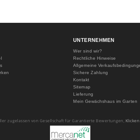
UNTERNEHMEN
Wer sind wir?
l
Rechtliche Hinweise
ts
Allgemeine Verkaufsbedingung
rken
Sichere Zahlung
Kontakt
Sitemap
Lieferung
Mein Gewächshaus im Garten
ler zugelassen von Gesellschaft für Garantierte Bewertungen,
Klicken