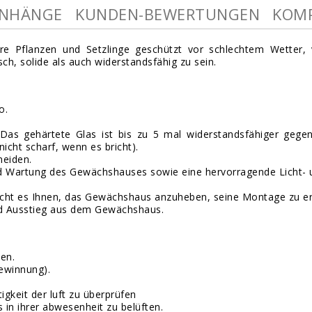
NHÄNGE
KUNDEN-BEWERTUNGEN
KOMP
Ihre Pflanzen und Setzlinge geschützt vor schlechtem Wetter,
h, solide als auch widerstandsfähig zu sein.
o.
gehärtete Glas ist bis zu 5 mal widerstandsfähiger gegen B
icht scharf, wenn es bricht).
meiden.
 und Wartung des Gewächshauses sowie eine hervorragende Licht
icht es Ihnen, das Gewächshaus anzuheben, seine Montage zu erle
und Ausstieg aus dem Gewächshaus.
en.
gewinnung).
keit der luft zu überprüfen
in ihrer abwesenheit zu belüften.