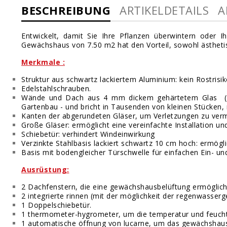
BESCHREIBUNG
ARTIKELDETAILS
A
Entwickelt, damit Sie Ihre Pflanzen überwintern oder 
Gewächshaus von 7.50 m2 hat den Vorteil, sowohl ästhetisc
Merkmale :
Struktur aus schwartz lackiertem Aluminium: kein Rostrisik
Edelstahlschrauben.
Wände und Dach aus 4 mm dickem gehärtetem Glas (Das 
Gartenbau - und bricht in Tausenden von kleinen Stücken, n
Kanten der abgerundeten Gläser, um Verletzungen zu ver
Große Gläser: ermöglicht eine vereinfachte Installation
Schiebetür: verhindert Windeinwirkung
Verzinkte Stahlbasis lackiert schwartz 10 cm hoch: ermögl
Basis mit bodengleicher Türschwelle für einfachen Ein- 
Ausrüstung:
2
Dachfenstern
, die eine gewächshausbelüftung ermöglich
2 integrierte rinnen (mit der möglichkeit der regenwasser
1 Doppelschiebetür.
1 thermometer-hygrometer, um die temperatur und feuchtig
1 automatische öffnung von lucarne, um das gewächshaus 