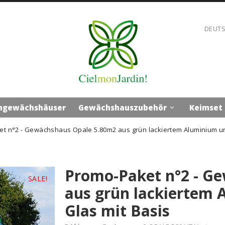
DEUT
ngewächshäuser
Gewächshauszubehör
Keimset

t n°2 - Gewächshaus Opale 5.80m2 aus grün lackiertem Aluminium un
Promo-Paket n°2 - G
SALE!
aus grün lackiertem
Glas mit Basis