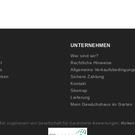
UNTERNEHMEN
Wer sind wir?
l
Rechtliche Hinweise
ts
Allgemeine Verkaufsbedingung
rken
Sichere Zahlung
Kontakt
Sitemap
Lieferung
Mein Gewächshaus im Garten
ler zugelassen von Gesellschaft für Garantierte Bewertungen,
Klicken