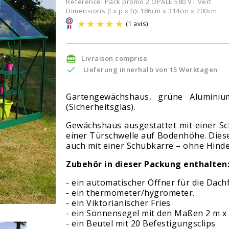
Référence:
Pack promo 2 OPALE 580 VT Vert
Dimensions (l x p x h): 186cm x 314cm x 200cm
Livraison comprise

(1 avis)

Lieferung innerhalb von 15 Werktagen
Gartengewächshaus, grüne Aluminiu
(Sicherheitsglas).
Gewächshaus ausgestattet mit einer Sc
einer Türschwelle auf Bodenhöhe. Dies
auch mit einer Schubkarre – ohne Hinde
Zubehör in dieser Packung enthalten
- ein automatischer Öffner für die Dach
- ein thermometer/hygrometer.
- ein Viktorianischer Fries
- ein Sonnensegel mit den Maßen 2 m x
- ein Beutel mit 20 Befestigungsclips