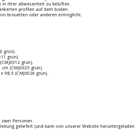
in ihrer abwesenheit zu belüften.
rankerten profilen auf dem boden.
von brouetten oder anderen ermöglicht.
0 grün).
11 grün).
 (CMJ0012 grün).
1 cm (CMJ0025 grün).
 x 98,5 (CMJ0026 grün).
 zwei Personen.
eitung geliefert (und kann von unserer Website heruntergeladen