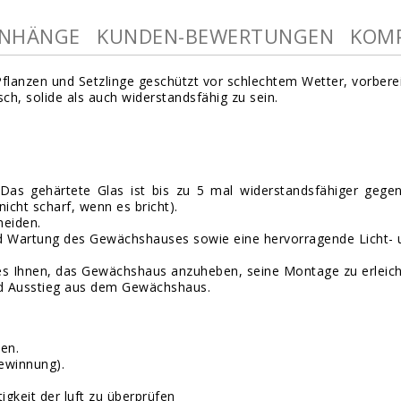
NHÄNGE
KUNDEN-BEWERTUNGEN
KOMP
 Pflanzen und Setzlinge geschützt vor schlechtem Wetter, vorber
h, solide als auch widerstandsfähig zu sein.
gehärtete Glas ist bis zu 5 mal widerstandsfähiger gegen B
icht scharf, wenn es bricht).
meiden.
 und Wartung des Gewächshauses sowie eine hervorragende Licht
 es Ihnen, das Gewächshaus anzuheben, seine Montage zu erleicht
und Ausstieg aus dem Gewächshaus.
en.
gewinnung).
keit der luft zu überprüfen