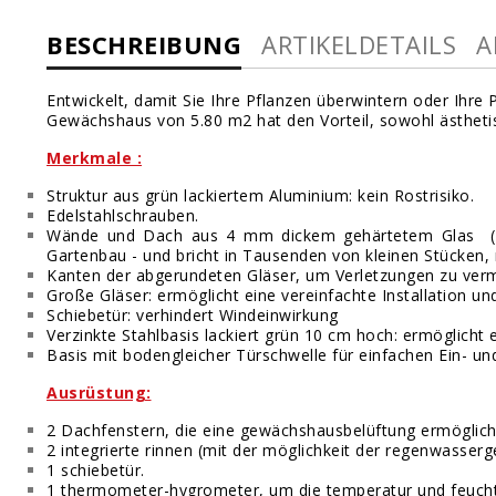
BESCHREIBUNG
ARTIKELDETAILS
A
Entwickelt, damit Sie Ihre Pflanzen überwintern oder Ihre
Gewächshaus von 5.80 m2 hat den Vorteil, sowohl ästhetisc
Merkmale :
Struktur aus grün lackiertem Aluminium: kein Rostrisiko.
Edelstahlschrauben.
Wände und Dach aus 4 mm dickem gehärtetem Glas (Das 
Gartenbau - und bricht in Tausenden von kleinen Stücken, n
Kanten der abgerundeten Gläser, um Verletzungen zu ver
Große Gläser: ermöglicht eine vereinfachte Installation
Schiebetür: verhindert Windeinwirkung
Verzinkte Stahlbasis lackiert grün 10 cm hoch: ermöglicht
Basis mit bodengleicher Türschwelle für einfachen Ein- 
Ausrüstung:
2
Dachfenstern
, die eine gewächshausbelüftung ermöglich
2 integrierte rinnen (mit der möglichkeit der regenwasser
1 schiebetür.
1 thermometer-hygrometer, um die temperatur und feuchtig