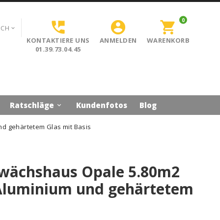
0


shopping_cart
SCH

KONTAKTIERE UNS
ANMELDEN
WARENKORB
01.39.73.04.45
Ratschläge
Kundenfotos
Blog

d gehärtetem Glas mit Basis
ewächshaus Opale 5.80m2
 Aluminium und gehärtetem