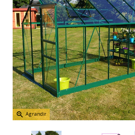

Agrandir