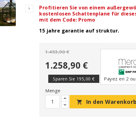
Profitieren Sie von einem außergewö

kostenlosen Schattenplane für dies
mit dem Code: Promo
15 jahre garantie auf struktur.
1.453,90 €
1.258,90 €
Payez en 2 ou 
Sparen Sie 195,00 €
Menge
In den Warenkor
