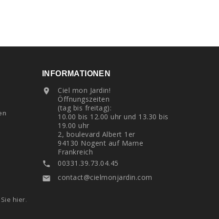
INFORMATIONEN
Ciel mon Jardin!

Öffnungszeiten
(tag bis freitag):
en
10.00 bis 12.00 uhr und 13.30 bis
19.00 uhr
2, boulevard Albert 1er
94130 Nogent auf Marne
Frankreich
00331.39.73.04.45

contact@cielmonjardin.com

 Sie hier
.