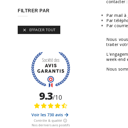
contacter :
FILTRER PAR
Par mail à
Par téléph
Par courrie
EFFACER TOUT

Nous vous
traiter vot
L'engageme
week-end et
Nous somme