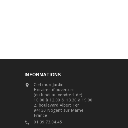
INFORMATIONS
Ciel mon Jardin!

Horaires d'ouverture
(du lundi au vendredi de) :
10.00 à 12.00 & 13.30 à 19.00
2, boulevard Albert 1er
94130 Nogent sur Marne
France
01.39.73.04.45
