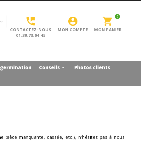
0


shopping_cart

CONTACTEZ-NOUS
MON COMPTE
MON PANIER
01.39.73.04.45
 germination
Conseils
Photos clients

e pièce manquante, cassée, etc.), n'hésitez pas à nous