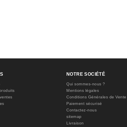
TS
NOTRE SOCIÉTÉ
s
Qui sommes-nous ?
roduits
Mentions légales
 ventes
Conditions Générales de Vente
es
Paiement sécurisé
Contactez-nous
sitemap
Livraison