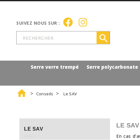

Serre verre trempé
Serre polycarbonate

Conseils
Le SAV
LE SAV
LE SAV
En cas d'a