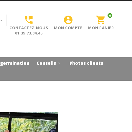
0


shopping_cart

CONTACTEZ-NOUS
MON COMPTE
MON PANIER
01.39.73.04.45
 germination
Conseils
Photos clients
