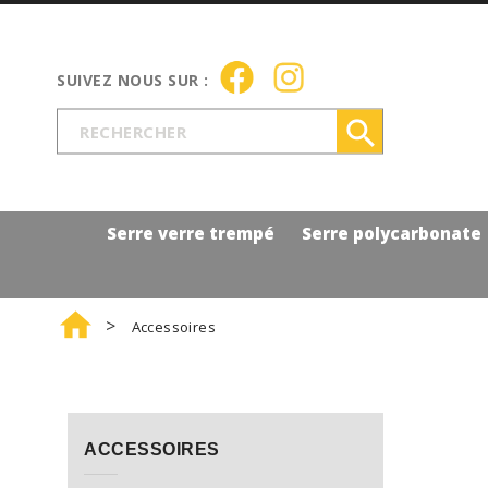

Serre verre trempé
Serre polycarbonate

Accessoires
ACCESSOIRES