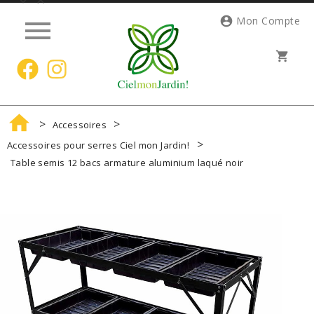




Mon Compte
shopping_cart

Accessoires
Accessoires pour serres Ciel mon Jardin!
Table semis 12 bacs armature aluminium laqué noir