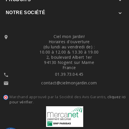

NOTRE SOCIÉTÉ

Ciel mon Jardin!

Horaires d'ouverture
(du lundi au vendredi de) :
10.00 à 12.00 & 13.30 à 19.00
2, boulevard Albert 1er
94130 Nogent sur Marne
France
01.39.73.04.45

contact@cielmonjardin.com

Marchand approuvé par la Société des Avis Garantis,
cliquez ici
pour vérifier
.