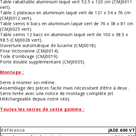
Table rabattable aluminium laqué vert 52.5 x 120 cm (
CMJ0011
vert
).
Table 2 plateaux en aluminium laqué vert de 121 x 54 x 76 cm
(
CMJ0012 vert
).
Table semis 6 bacs en aluminium laqué vert de 76 x 38 x 81 cm
(
CMJ0025 vert
).
Table semis 12 bacs en aluminium laqué vert de 100 x 38.5 x
98.5 (
CMJ0026 vert
).
Ouverture automatique de lucarne (
CMJ0018
).
Frise Victorienne (
CMJ0014
).
Toile d'ombrage (
CMJ0019
).
Porte double supplémentaire (
CMJ0035
).
Montage :
Serre à monter soi-même.
Assemblage des pièces facile mais nécessitant d’être à deux .
Serre livrée avec une notice de montage complète (et
téléchargeable depuis notre site).
Toutes les serres de cette gamme :
JADE 600 VT