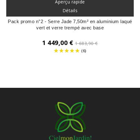
Aperçu rapide
Détails
Pack promo n°2 - Serre Jade 7,50m² en aluminium laqué
vert et verre trempé avec base
Prix
1 449,00 €
1 683,90 €
de
(6)
base
Prix