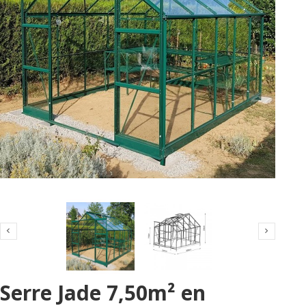


Serre Jade 7,50m² en