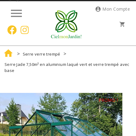




Mon Compte
shopping_cart

Serre verre trempé
Serre Jade 7,50m² en aluminium laqué vert et verre trempé avec
base
PROMO !