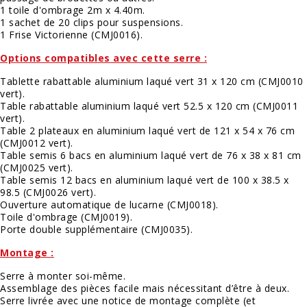
1 toile d'ombrage 2m x 4.40m.
1 sachet de 20 clips pour suspensions.
1 Frise Victorienne (
CMJ0016
).
Options compatibles avec cette serre :
Tablette rabattable aluminium laqué vert 31 x 120 cm (
CMJ0010
vert
).
Table rabattable aluminium laqué vert 52.5 x 120 cm (
CMJ0011
vert
).
Table 2 plateaux en aluminium laqué vert de 121 x 54 x 76 cm
(
CMJ0012 vert
).
Table semis 6 bacs en aluminium laqué vert de 76 x 38 x 81 cm
(
CMJ0025 vert
).
Table semis 12 bacs en aluminium laqué vert de 100 x 38.5 x
98.5 (
CMJ0026 vert
).
Ouverture automatique de lucarne (
CMJ0018
).
Toile d'ombrage (
CMJ0019
).
Porte double supplémentaire (
CMJ0035
).
Montage :
Serre à monter soi-même.
Assemblage des pièces facile mais nécessitant d’être à deux.
Serre livrée avec une notice de montage complète (et