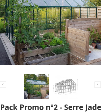


Pack Promo n°2 - Serre Jade