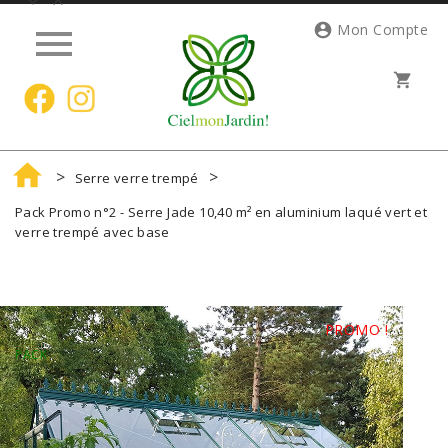




Mon Compte
shopping_cart

Serre verre trempé
Pack Promo n°2 - Serre Jade 10,40 m² en aluminium laqué vert et
verre trempé avec base
PROMO !
PACK