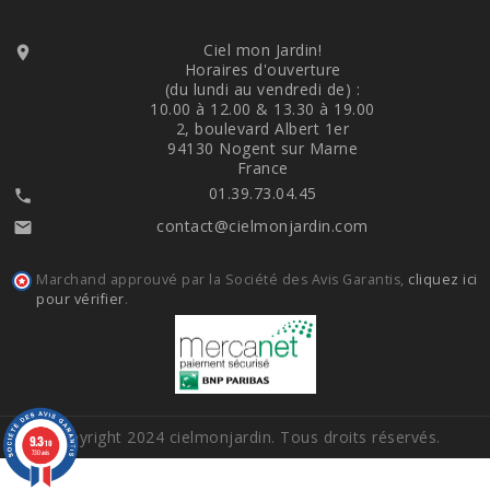
Ciel mon Jardin!

Horaires d'ouverture
(du lundi au vendredi de) :
10.00 à 12.00 & 13.30 à 19.00
2, boulevard Albert 1er
94130 Nogent sur Marne
France
01.39.73.04.45

contact@cielmonjardin.com

Marchand approuvé par la Société des Avis Garantis,
cliquez ici
pour vérifier
.
Copyright 2024 cielmonjardin. Tous droits réservés.
9.3
/10
730 avis