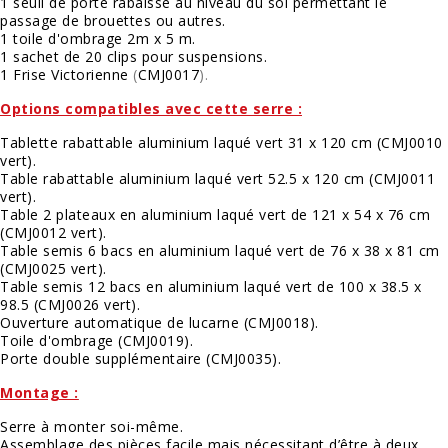
1 seuil de porte rabaissé au niveau du sol permettant le
passage de brouettes ou autres.
1 toile d'ombrage 2m x 5 m.
1 sachet de 20 clips pour suspensions.
1 Frise Victorienne
(
CMJ0017
).
Options compatibles avec cette serre :
Tablette rabattable aluminium laqué vert 31 x 120 cm (
CMJ0010
vert
).
Table rabattable aluminium laqué vert 52.5 x 120 cm (
CMJ0011
vert
).
Table 2 plateaux en aluminium laqué vert de 121 x 54 x 76 cm
(
CMJ0012 vert
).
Table semis 6 bacs en aluminium laqué vert de 76 x 38 x 81 cm
(
CMJ0025 vert
).
Table semis 12 bacs en aluminium laqué vert de 100 x 38.5 x
98.5 (
CMJ0026 vert
).
Ouverture automatique de lucarne (
CMJ0018
).
Toile d'ombrage (
CMJ0019)
.
Porte double supplémentaire (
CMJ0035
).
Montage :
Serre à monter soi-même.
Assemblage des pièces facile mais nécessitant d’être à deux.