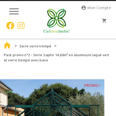




Mon Compte
shopping_cart

Serre verre trempé
Pack promo n°2 - Serre Saphir 14,60m² en aluminium laqué vert
et verre trempé avec base
PROMO !
PACK