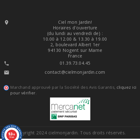
Ciel mon Jardin!

Horaires d'ouverture
(du lundi au vendredi de) :
10.00 à 12.00 & 13.30 à 19.00
2, boulevard Albert 1er
94130 Nogent sur Marne
France
01.39.73.04.45

contact@cielmonjardin.com

Marchand approuvé par la Société des Avis Garantis,
cliquez ici
pour vérifier
.
Copyright 2024 cielmonjardin. Tous droits réservés.
9.3
/10
730 avis