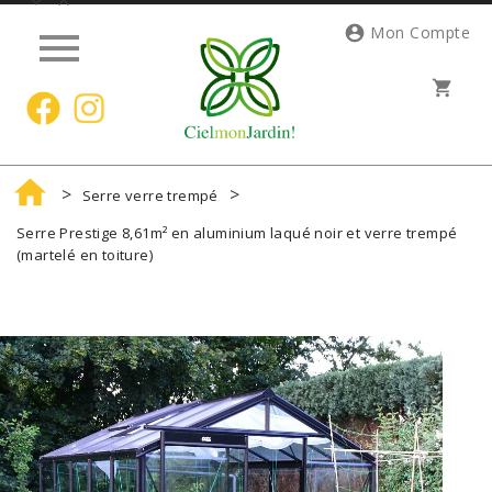




Mon Compte
shopping_cart

Serre verre trempé
Serre Prestige 8,61m² en aluminium laqué noir et verre trempé
(martelé en toiture)