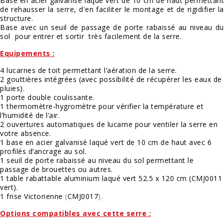
Base en acier galvanisé laqué vert de 10 cm de haut permettant
de rehausser la serre, d'en faciliter le montage et de rigidifier la
structure.
Base avec un seuil de passage de porte rabaissé au niveau du
sol pour entrer et sortir très facilement de la serre.
Equipements :
4 lucarnes de toit permettant l’aération de la serre.
2 gouttières intégrées (avec possibilité de récupérer les eaux de
pluies).
1 porte double coulissante.
1 thermomètre-hygromètre pour vérifier la température et
l’humidité de l’air.
2 ouvertures automatiques de lucarne pour ventiler la serre en
votre absence.
1 base en acier galvanisé laqué vert de 10 cm de haut avec 6
profilés d’ancrage au sol.
1 seuil de porte rabaissé au niveau du sol permettant le
passage de brouettes ou autres.
1 table rabattable aluminium laqué vert 52.5 x 120 cm (
CMJ0011
vert
).
1 frise Victorienne
(
CMJ0017
).
Options compatibles avec cette serre :