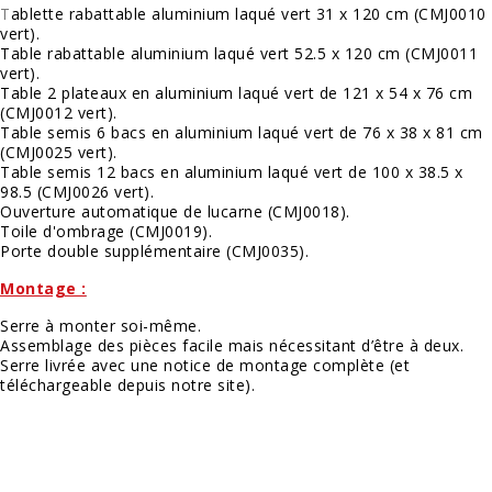
T
ablette rabattable aluminium laqué vert 31 x 120 cm (
CMJ0010
vert
).
Table rabattable aluminium laqué vert 52.5 x 120 cm (
CMJ0011
vert
).
Table 2 plateaux en aluminium laqué vert de 121 x 54 x 76 cm
(
CMJ0012 vert
).
Table semis 6 bacs en aluminium laqué vert de 76 x 38 x 81 cm
(
CMJ0025 vert
).
Table semis 12 bacs en aluminium laqué vert de 100 x 38.5 x
98.5 (
CMJ0026 vert
).
Ouverture automatique de lucarne (
CMJ0018
).
Toile d'ombrage (
CMJ0019
).
Porte double supplémentaire (
CMJ0035
).
Montage :
Serre à monter soi-même.
Assemblage des pièces facile mais nécessitant d’être à deux.
Serre livrée avec une notice de montage complète (et
téléchargeable depuis notre site).