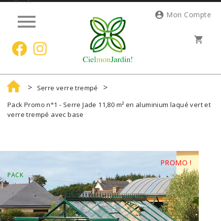




Mon Compte
shopping_cart

Serre verre trempé
Pack Promo n°1 - Serre Jade 11,80 m² en aluminium laqué vert et
verre trempé avec base
PROMO !
PACK