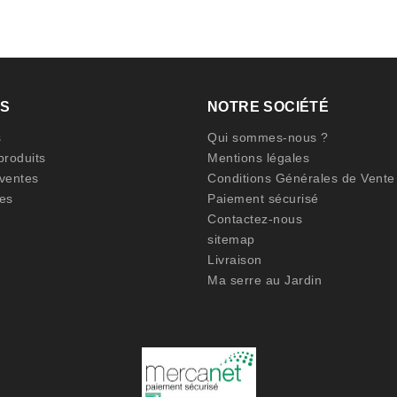
TS
NOTRE SOCIÉTÉ
s
Qui sommes-nous ?
roduits
Mentions légales
 ventes
Conditions Générales de Vente
es
Paiement sécurisé
Contactez-nous
sitemap
Livraison
Ma serre au Jardin