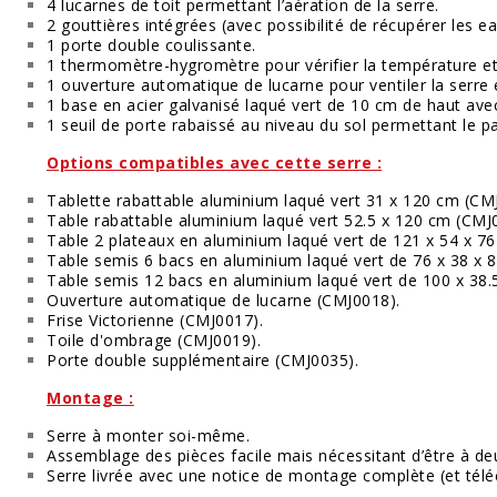
4 lucarnes de toit permettant l’aération de la serre.
2 gouttières intégrées (avec possibilité de récupérer les ea
1 porte double coulissante.
1 thermomètre-hygromètre pour vérifier la température et l
1 ouverture automatique de lucarne pour ventiler la serre
1 base en acier galvanisé laqué vert de 10 cm de haut avec
1 seuil de porte rabaissé au niveau du sol permettant le 
Options compatibles avec cette serre :
Tablette rabattable aluminium laqué vert 31 x 120 cm (
CMJ
Table rabattable aluminium laqué vert 52.5 x 120 cm (
CMJ0
Table 2 plateaux en aluminium laqué vert de 121 x 54 x 76
Table semis 6 bacs en aluminium laqué vert de 76 x 38 x 8
Table semis 12 bacs en aluminium laqué vert de 100 x 38.5
Ouverture automatique de lucarne (
CMJ0018
).
Frise Victorienne (
CMJ001
7
).
Toile d'ombrage (
CMJ0019
).
Porte double supplémentaire (
CMJ0035
).
Montage :
Serre à monter soi-même.
Assemblage des pièces facile mais nécessitant d’être à de
Serre livrée avec une notice de montage complète (et télé