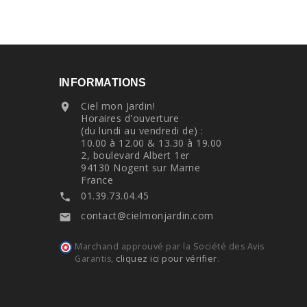
INFORMATIONS
Ciel mon Jardin!

Horaires d'ouverture
(du lundi au vendredi de) :
10.00 à 12.00 & 13.30 à 19.00
2, boulevard Albert 1er
94130 Nogent sur Marne
France
01.39.73.04.45

contact@cielmonjardin.com

Marchand approuvé par la Société des Avis
Garantis,
cliquez ici pour vérifier
.