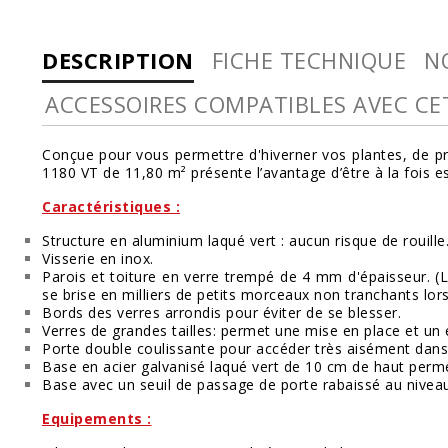
DESCRIPTION
FICHE TECHNIQUE
N
ACCESSOIRES COMPATIBLES AVEC CE
Conçue pour vous permettre d'hiverner vos plantes, de pré
1180 VT de 11,80 m² présente l’avantage d’être à la fois es
Caractéristiques :
Structure en aluminium laqué vert : aucun risque de rouille
Visserie en inox.
Parois et toiture en verre trempé de 4 mm d'épaisseur. (Le
se brise en milliers de petits morceaux non tranchants lors
Bords des verres arrondis pour éviter de se blesser.
Verres de grandes tailles: permet une mise en place et un en
Porte double coulissante pour accéder très aisément dans 
Base en acier galvanisé laqué vert de 10 cm de haut permett
Base avec un seuil de passage de porte rabaissé au niveau 
Equipements :