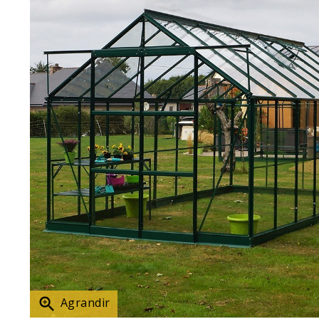

Agrandir