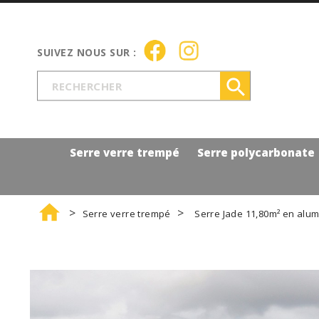

Serre verre trempé
Serre polycarbonate

Serre verre trempé
Serre Jade 11,80m² en alum