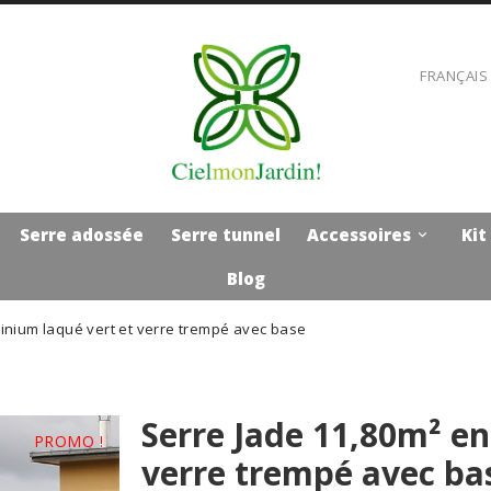
FRANÇAIS
Serre adossée
Serre tunnel
Accessoires
Kit

Blog
inium laqué vert et verre trempé avec base
Serre Jade 11,80m² en
PROMO !
verre trempé avec ba