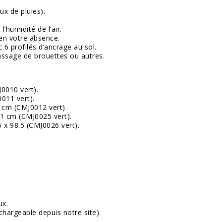
ux de pluies).
’humidité de l’air.
 en votre absence.
 6 profilés d’ancrage au sol.
passage de brouettes ou autres.
0010 vert
).
011 vert
).
 cm (
CMJ0012 vert
).
1 cm (
CMJ0025 vert
).
 x 98.5 (
CMJ0026 vert
).
ux.
chargeable depuis notre site).