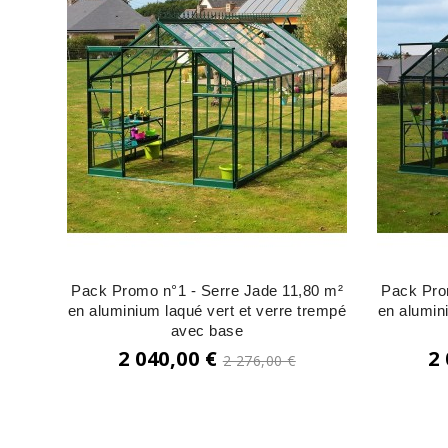
Pack Promo n°1 - Serre Jade 11,80 m²
Pack Pro
en aluminium laqué vert et verre trempé
en alumin
avec base
Prix
2 040,00 €
2
2 276,00 €
de
Prix
base