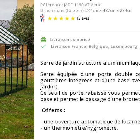
Référence:
JADE 1180 VT Verte
Dimensions (l x p x h): 244cm x 487cm x 234cm
Livraison comprise

(3 avis)

Livraison France, Belgique, Luxembourg, ,
Serre de jardin structure aluminium laq
Serre équipée d'une porte double co
gouttières intégrées et d'une base ave
jardin!)
.
Ce seuil de porte rabaissé vous permet
base et permet le passage d'une brouet
Offerts :
- une ouverture automatique de lucarn
- un thermomètre/hygromètre.