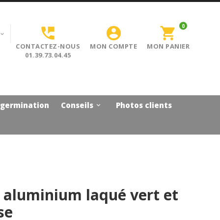
0


shopping_cart

CONTACTEZ-NOUS
MON COMPTE
MON PANIER
01.39.73.04.45
 germination
Conseils
Photos clients

 aluminium laqué vert et
se