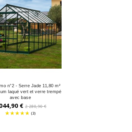
mo n°2 - Serre Jade 11,80 m²
ium laqué vert et verre trempé
avec base
Prix
 044,90 €
2 280,90 €
de
(3)
base
Prix